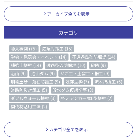
アーカイブ全てを表示
カテゴリ
導入事例 (75)
応急対策工 (15)
学会・発表会・イベント (14)
不透過型砂防堰堤 (14)
補強土擁壁 (14)
透過型砂防堰堤 (10)
砂防 (9)
治山 (9)
治山ダム (9)
かご工・土留工・柵工 (9)
崩壊土砂・落石防護工 (9)
残存型枠 (7)
流木捕捉工 (6)
道路防災対策工 (5)
貯水ダム仮締切等 (3)
ダブルウォール擁壁 (3)
控えアンカー式L型擁壁 (2)
間伐材活用工法 (2)
カテゴリ全てを表示