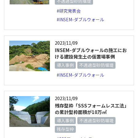
不透過型砂防堰堤
#研究発表会
#INSEM-ダブルウォール
2023/11/09
INSEM-ダブルウォールの施工にお
ける建設発生土の仮置場事例
導入事例
不透過型砂防堰堤
#INSEM-ダブルウォール
2023/11/09
残存型枠「SSSフォームレス工法」
の累計型枠面積が10万㎡
導入事例
不透過型砂防堰堤
残存型枠