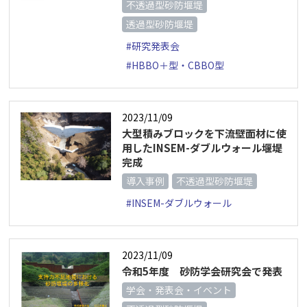
不透過型砂防堰堤
透過型砂防堰堤
#研究発表会
#HBBO＋型・CBBO型
2023/11/09
大型積みブロックを下流壁面材に使
用したINSEM-ダブルウォール堰堤
完成
導入事例
不透過型砂防堰堤
#INSEM-ダブルウォール
2023/11/09
令和5年度 砂防学会研究会で発表
学会・発表会・イベント