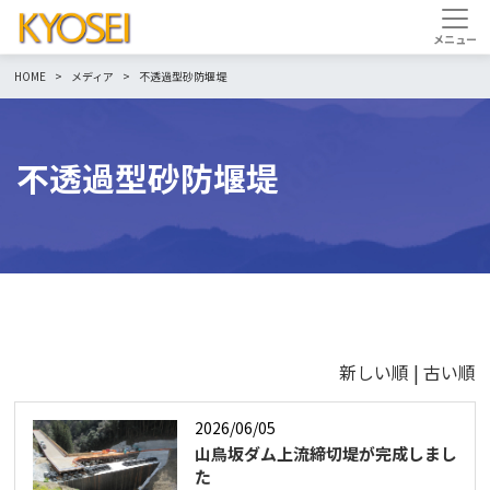
HOME
メディア
不透過型砂防堰堤
不透過型砂防堰堤
新しい順 |
古い順
2026/06/05
山鳥坂ダム上流締切堤が完成しまし
た