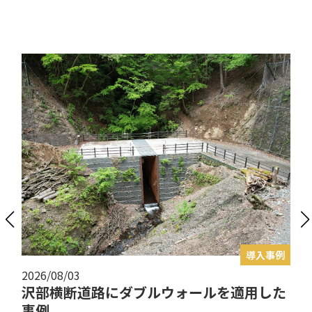
導入事例
2026/07/03
Zスリット型堰堤工法（VCCO型・VCCD
型）のNETIS情報種別が「VE」に更新され