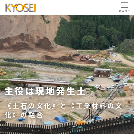
主役は現地発生土
環境負荷低減を図りつつ
買い手のニーズを中心に
ハイブリッド構造による
先端技術とは対極に近い辺
環境負荷低減を図りつつ
技術と発想に果てはない
理を極めて贅を落とす
技術と発想に果てはない
水平外力の猛威から人間社
シンプルでオンリーワンの
《強靭化》と《合理化》の
境で
水平外力の猛威から人間社
《土石の文化》と《工業材料の文
考え続ける共生
＜ Simple is Best ＞
考え続ける共生
会を守る
品ぞろえ
追求
イノベーションを目指す
会を守る
化》の融合