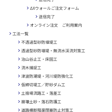
ΔXウォールご注文フォーム
送信完了
オンライン注文 ご利用案内
工法一覧
不透過型砂防堰堤工
透過型砂防堰堤・無流水渓流対策工
治山谷止工・床固工
流木捕捉工
津波防潮堤・河川堤防強化工
仮締切堤工／貯砂ダム工
土捨場流路工・落差工
崩壊土砂・落石防護工
道路横断暗渠閉塞防止対策工