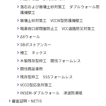
落石および崩壊土砂対策工 ダブルウォール防
護擁壁工
崩壊土砂対策工 VCCW型防護擁壁工
暗渠吞口部閉塞防止工 VCC道路防災対策工
ΔXウォール
SBポストアンカー
柵工 ネックス
木製残存型枠工 間伐フォームレス
間伐商品事例
残存型枠工 SSSフォームレス
VCCO型応急対策工
INSEM-ダブルウォール 津波防潮堤
審査証明・NETIS