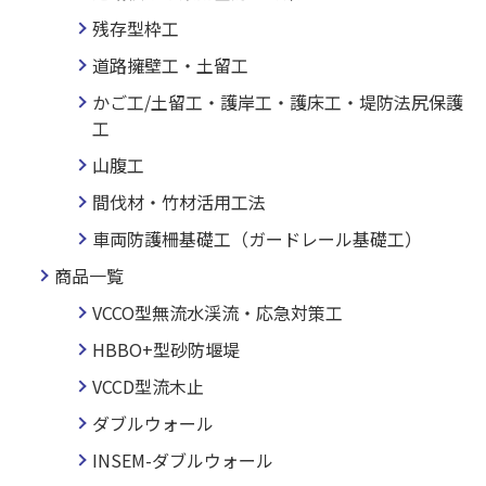
残存型枠工
道路擁壁工・土留工
かご工/土留工・護岸工・護床工・堤防法尻保護
工
山腹工
間伐材・竹材活用工法
車両防護柵基礎工（ガードレール基礎工）
商品一覧
VCCO型無流水渓流・応急対策工
HBBO+型砂防堰堤
VCCD型流木止
ダブルウォール
INSEM-ダブルウォール