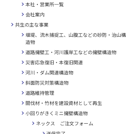
本社・営業所一覧
会社案内
共生の主な事業
堰堤、流木捕捉工、山腹工などの砂防・治山構
造物
道路擁壁工・河川護岸工などの擁壁構造物
災害応急復旧・本復旧関連
河川・ダム関連構造物
斜面防災対策構造物
道路維持管理
間伐材・竹材を建設資材として再生
小回りがきくミニ擁壁構造物
ネックス ご注文フォーム
送信完了