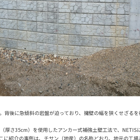
。背後に急傾斜の岩盤が迫っており、擁壁の幅を狭くせざるを
さ35cm）を使用したアンカー式補強土壁工法で、NETIS
なお、ここに紹介の事例は、チサン（地産）の名称どおり、地元の工