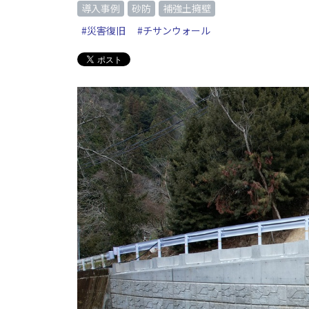
導入事例
砂防
補強土擁壁
#災害復旧
#チサンウォール