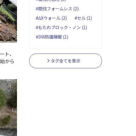
#間伐フォームレス (2)
#ΔXウォール (2)
#セル (1)
#もたれブロック・ノン (1)
#DW防護擁壁 (1)
ート、
始から
タグ全てを表示