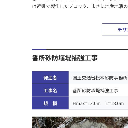
は近県で製作したブロック、まさに地産地消の
チサ
番所砂防堰堤補強工事
発注者
国土交通省松本砂防事務所
工事名
番所砂防堰堤補強工事
規 模
Hmax=13.0m L=18.0m