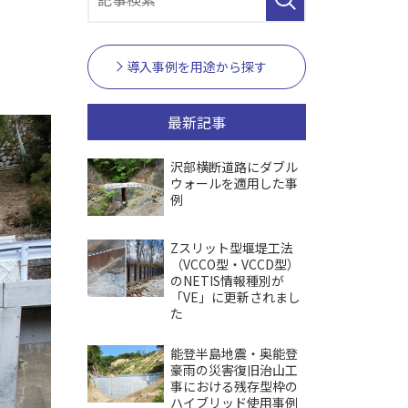
導入事例を用途から探す
最新記事
沢部横断道路にダブル
ウォールを適用した事
例
Zスリット型堰堤工法
（VCCO型・VCCD型）
のNETIS情報種別が
「VE」に更新されまし
た
能登半島地震・奥能登
豪雨の災害復旧治山工
事における残存型枠の
ハイブリッド使用事例