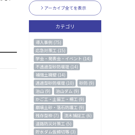
アーカイブ全てを表示
カテゴリ
導入事例 (75)
応急対策工 (15)
学会・発表会・イベント (14)
不透過型砂防堰堤 (14)
補強土擁壁 (14)
透過型砂防堰堤 (10)
砂防 (9)
治山 (9)
治山ダム (9)
かご工・土留工・柵工 (9)
崩壊土砂・落石防護工 (9)
残存型枠 (7)
流木捕捉工 (6)
道路防災対策工 (5)
貯水ダム仮締切等 (3)