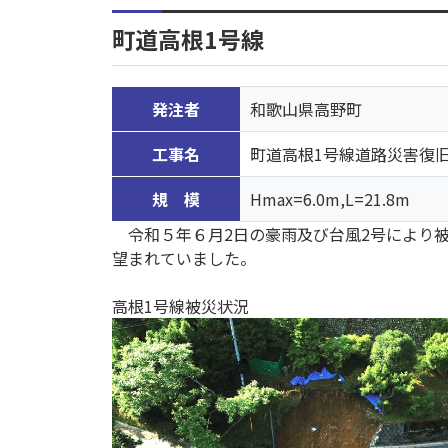
町道高根1号線
発注者
和歌山県高野町
工事名
町道高根1号線道路災害復
規 模
Hmax=6.0m,L=21.8m
令和５年６月2日の豪雨及び台風2号により被
望まれていました。
高根1号線被災状況