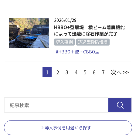
2026/01/29
HBBO+型堰堤 横ビーム着脱機能
によって迅速に除石作業が完了
導入事例
透過型砂防堰堤
#HBBO＋型・CBBO型
1
2
3
4
5
6
7
次へ >>
導入事例を用途から探す