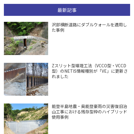
最新記事
沢部横断道路にダブルウォールを適用し
た事例
Zスリット型堰堤工法（VCCO型・VCCD
型）のNETIS情報種別が「VE」に更新さ
れました
能登半島地震・奥能登豪雨の災害復旧治
山工事における残存型枠のハイブリッド
使用事例