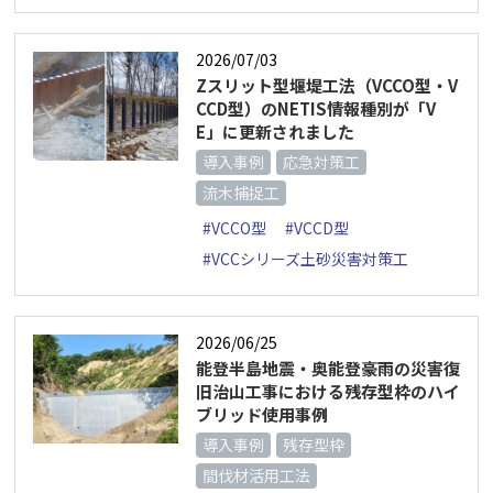
2026/07/03
Zスリット型堰堤工法（VCCO型・V
CCD型）のNETIS情報種別が「V
E」に更新されました
導入事例
応急対策工
流木捕捉工
#VCCO型
#VCCD型
#VCCシリーズ土砂災害対策工
2026/06/25
能登半島地震・奥能登豪雨の災害復
旧治山工事における残存型枠のハイ
ブリッド使用事例
導入事例
残存型枠
間伐材活用工法