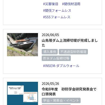
#災害復旧
#間伐材活用
#間伐フォームレス
#SSSフォームレス
2026/06/05
山鳥坂ダム上流締切堤が完成しまし
た
導入事例
不透過型砂防堰堤
貯水ダム仮締切等
#INSEM-ダブルウォール
2026/05/26
令和8年度 砂防学会研究発表会で
口頭発表
学会・発表会・イベント