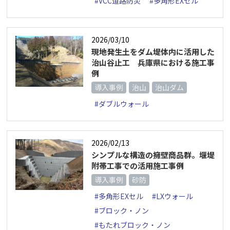
#VCC道路防災
#多角形EXセル
2026/03/10
現地発生土をダム堤体内に活用した
治山谷止工 兵庫県における施工事
例
導入事例
治山
治山ダム
#ダブルウォール
2026/02/13
シンプルな構造の擁壁商品群。堰堤
附帯工事での活用施工事例
導入事例
砂防
#多角形EXセル
#LXウォール
#ブロック・ノン
#もたれブロック・ノン