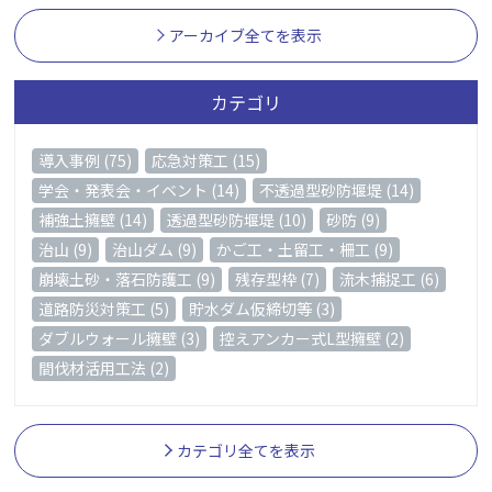
アーカイブ全てを表示
カテゴリ
導入事例 (75)
応急対策工 (15)
学会・発表会・イベント (14)
不透過型砂防堰堤 (14)
補強土擁壁 (14)
透過型砂防堰堤 (10)
砂防 (9)
治山 (9)
治山ダム (9)
かご工・土留工・柵工 (9)
崩壊土砂・落石防護工 (9)
残存型枠 (7)
流木捕捉工 (6)
道路防災対策工 (5)
貯水ダム仮締切等 (3)
ダブルウォール擁壁 (3)
控えアンカー式L型擁壁 (2)
間伐材活用工法 (2)
カテゴリ全てを表示