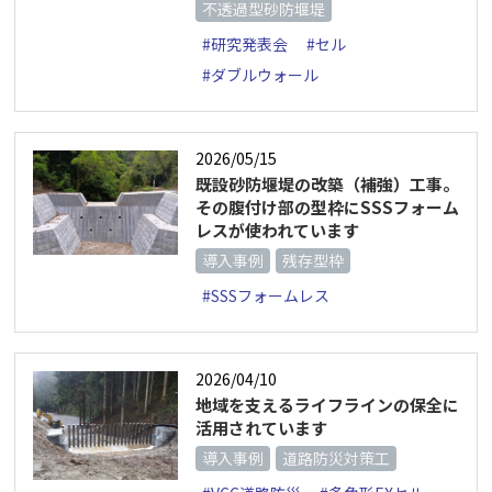
不透過型砂防堰堤
#研究発表会
#セル
#ダブルウォール
2026/05/15
既設砂防堰堤の改築（補強）工事。
その腹付け部の型枠にSSSフォーム
レスが使われています
導入事例
残存型枠
#SSSフォームレス
2026/04/10
地域を支えるライフラインの保全に
活用されています
導入事例
道路防災対策工