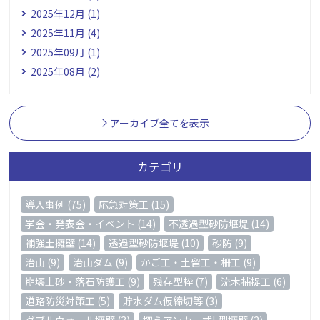
2025年12月 (1)
2025年11月 (4)
2025年09月 (1)
2025年08月 (2)
アーカイブ全てを表示
カテゴリ
導入事例 (75)
応急対策工 (15)
学会・発表会・イベント (14)
不透過型砂防堰堤 (14)
補強土擁壁 (14)
透過型砂防堰堤 (10)
砂防 (9)
治山 (9)
治山ダム (9)
かご工・土留工・柵工 (9)
崩壊土砂・落石防護工 (9)
残存型枠 (7)
流木捕捉工 (6)
道路防災対策工 (5)
貯水ダム仮締切等 (3)
ダブルウォール擁壁 (3)
控えアンカー式L型擁壁 (2)