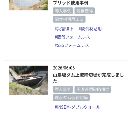
ブリッド使用事例
導入事例
残存型枠
間伐材活用工法
#災害復旧
#間伐材活用
#間伐フォームレス
#SSSフォームレス
2026/06/05
山鳥坂ダム上流締切堤が完成しまし
た
導入事例
不透過型砂防堰堤
貯水ダム仮締切等
#INSEM-ダブルウォール