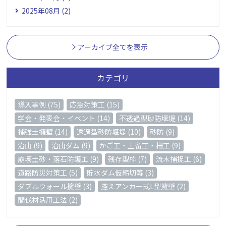
2025年08月 (2)
アーカイブ全てを表示
カテゴリ
導入事例 (75)
応急対策工 (15)
学会・発表会・イベント (14)
不透過型砂防堰堤 (14)
補強土擁壁 (14)
透過型砂防堰堤 (10)
砂防 (9)
治山 (9)
治山ダム (9)
かご工・土留工・柵工 (9)
崩壊土砂・落石防護工 (9)
残存型枠 (7)
流木捕捉工 (6)
道路防災対策工 (5)
貯水ダム仮締切等 (3)
ダブルウォール擁壁 (3)
控えアンカー式L型擁壁 (2)
間伐材活用工法 (2)